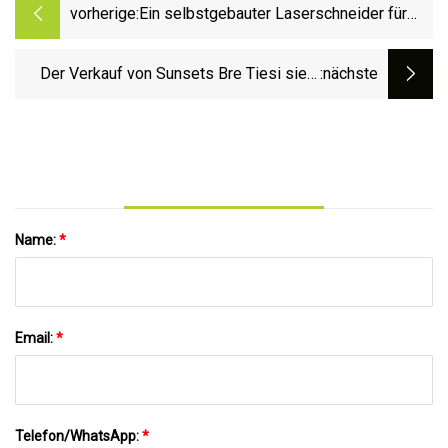
vorherige:
Ein selbstgebauter Laserschneider für
700 $
Der Verkauf von Sunsets Bre Tiesi sieht
:nächste
vor der Transformation durch die Operation
völlig anders aus
Name:
*
Email:
*
Telefon/WhatsApp:
*