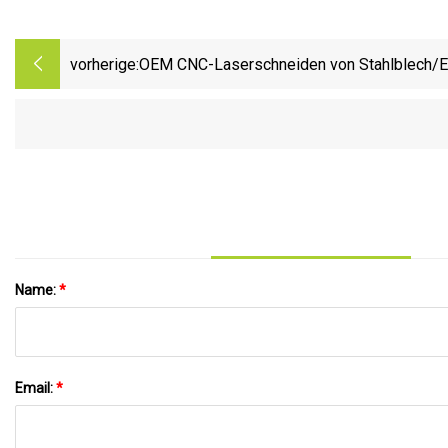
vorherige:
OEM CNC-Laserschneiden von Stahlblech/Ed
Schweißen, Biegen,
Stanzen/Metallbearbeitung/Maschine/bearb
Name:
*
Email:
*