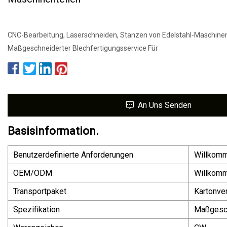
CNC-Bearbeitung, Laserschneiden, Stanzen von Edelstahl-Maschinen
Maßgeschneiderter Blechfertigungsservice Für
An Uns Senden
Basisinformation.
Benutzerdefinierte Anforderungen
Willkom
OEM/ODM
Willkom
Transportpaket
Kartonve
Spezifikation
Maßgesc