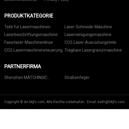
PRODUKTKATEGORIE
Teile für Lasermaschinen
Laser-Schneide-Maschine
Laserbeschriftungsmaschine
Laserreinigungsmaschine
Faserlaser-Maschinenlinse
CO2-Laser-Ausrüstungsteile
CO2-Lasermaschinensteuerung
Tragbare Lasergravurmaschine
PARTNERFIRMA
Shenzhen MATCHINGIC
Straßenfeger
Technologie Co., Ltd.
Copyright © de.hkjfs.com, Alle Rechte vorbehalten. Email:
keith@hkjfs.com