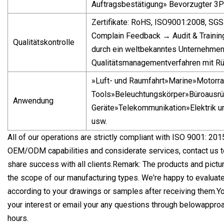
Auftragsbestätigung» Bevorzugter 3P
Zertifikate: RoHS, ISO9001:2008, S
Complain Feedback → Audit & Training
Qualitätskontrolle
durch ein weltbekanntes Unternehme
Qualitätsmanagementverfahren mit Rü
»Luft- und Raumfahrt»Marine»Motor
Tools»Beleuchtungskörper»Büroausrü
Anwendung
Geräte»Telekommunikation»Elektrik 
usw.
All of our operations are strictly compliant with ISO 9001: 201
OEM/ODM capabilities and considerate services, contact us to
share success with all clients.Remark: The products and pict
the scope of our manufacturing types. We're happy to evaluate
according to your drawings or samples after receiving them.Yo
your interest or email your any questions through belowapproa
hours.