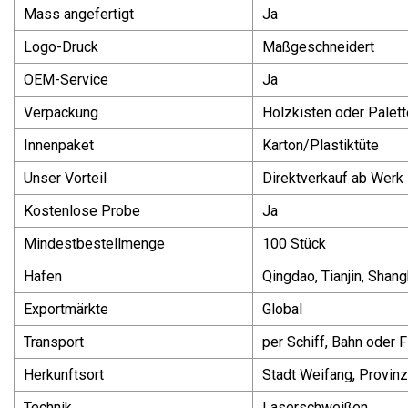
Mass angefertigt
Ja
Logo-Druck
Maßgeschneidert
OEM-Service
Ja
Verpackung
Holzkisten oder Palet
Innenpaket
Karton/Plastiktüte
Unser Vorteil
Direktverkauf ab Werk
Kostenlose Probe
Ja
Mindestbestellmenge
100 Stück
Hafen
Qingdao, Tianjin, Shang
Exportmärkte
Global
Transport
per Schiff, Bahn oder 
Herkunftsort
Stadt Weifang, Provin
Technik
Laserschweißen