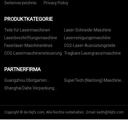
Seitenverzeichnis
Privacy Policy
PRODUKTKATEGORIE
Teile für Lasermaschinen
Laser-Schneide-Maschine
Laserbeschriftungsmaschine
Laserreinigungsmaschine
Faserlaser-Maschinenlinse
CO2-Laser-Ausrüstungsteile
CO2-Lasermaschinensteuerung
Tragbare Lasergravurmaschine
PARTNERFIRMA
Guangzhou Obstgarten
SuperTech (Nantong) Maschine
Aromatherapie & Haut Pflege
Werkzeug Co., Ltd
Shanghai Dahe Verpackung
Co., Ltd
Maschinen Co., GmbH
Copyright © de.hkjfs.com, Alle Rechte vorbehalten. Email:
keith@hkjfs.com