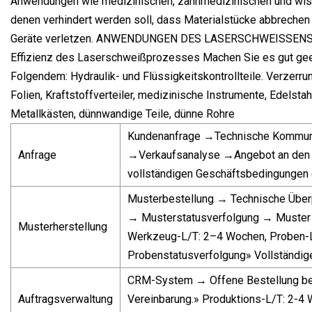
Anwendungen wie medizinischen, zahnmedizinischen und wiss
denen verhindert werden soll, dass Materialstücke abbreche
Geräte verletzen. ANWENDUNGEN DES LASERSCHWEISSENS Die
Effizienz des Laserschweißprozesses Machen Sie es gut geei
Folgendem: Hydraulik- und Flüssigkeitskontrollteile. Verzerr
Folien, Kraftstoffverteiler, medizinische Instrumente, Edels
Metallkästen, dünnwandige Teile, dünne Rohre
Kundenanfrage →Technische Kommun
Anfrage
→Verkaufsanalyse →Angebot an den 
vollständigen Geschäftsbedingungen 
Musterbestellung → Technische Über
→ Musterstatusverfolgung → Muster 
Musterherstellung
Werkzeug-L/T: 2–4 Wochen, Proben-L/
Probenstatusverfolgung» Vollständi
CRM-System → Offene Bestellung be
Auftragsverwaltung
Vereinbarung.» Produktions-L/T: 2-4