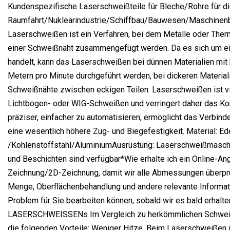
Kundenspezifische Laserschweißteile für Bleche/Rohre für di
Raumfahrt/Nuklearindustrie/Schiffbau/Bauwesen/Maschinen
Laserschweißen ist ein Verfahren, bei dem Metalle oder Therm
einer Schweißnaht zusammengefügt werden. Da es sich um ei
handelt, kann das Laserschweißen bei dünnen Materialien mi
Metern pro Minute durchgeführt werden, bei dickeren Material
Schweißnähte zwischen eckigen Teilen. Laserschweißen ist v
Lichtbogen- oder WIG-Schweißen und verringert daher das Kon
präziser, einfacher zu automatisieren, ermöglicht das Verbind
eine wesentlich höhere Zug- und Biegefestigkeit. Material: Ed
/Kohlenstoffstahl/AluminiumAusrüstung: Laserschweißmasch
und Beschichten sind verfügbar*Wie erhalte ich ein Online-An
Zeichnung/2D-Zeichnung, damit wir alle Abmessungen überprü
Menge, Oberflächenbehandlung und andere relevante Informatio
Problem für Sie bearbeiten können, sobald wir es bald erhal
LASERSCHWEISSENs Im Vergleich zu herkömmlichen Schwei
die folgenden Vorteile: Weniger Hitze. Beim Laserschweißen 