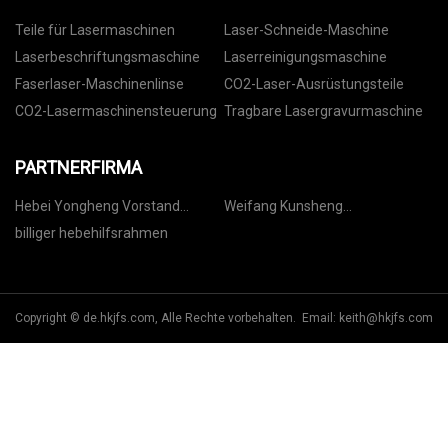
Teile für Lasermaschinen
Laser-Schneide-Maschine
Laserbeschriftungsmaschine
Laserreinigungsmaschine
Faserlaser-Maschinenlinse
CO2-Laser-Ausrüstungsteile
CO2-Lasermaschinensteuerung
Tragbare Lasergravurmaschine
PARTNERFIRMA
Hebei Yongheng Vorstand
Weifang Kunsheng
Industrie Co., Ltd.
Agrartechnologie Co., Ltd.
billiger hebehilfsrahmen
Copyright © de.hkjfs.com, Alle Rechte vorbehalten. Email:
keith@hkjfs.com