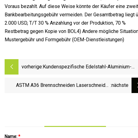
Voraus bezahlt. Auf diese Weise könnte der Käufer eine zwei
Bankbearbeitungsgebühr vermeiden. Der Gesamtbetrag liegt 
2.000 USD, T/T 30 % Anzahlung vor der Produktion, 70 %
Restbetrag gegen Kopie von BOL4) Andere mögliche Situation
Mustergebühr und Formgebühr (OEM-Dienstleistungen)
vorherige:
Kundenspezifische Edelstahl-Aluminium-
Stanz-Biege-Laser-Schneid-Schweißteile fü
Automobil/Luft- und
ASTM A36 Brennschneiden Laserschneiden
:nächste
Raumfahrt/Maschinenbau/Schiffbau/Bauwe
Bearbeitung Kohlenstoffstahl Hydraulische
Pressmaschine Blechplatte Ersatzteile
Name:
*