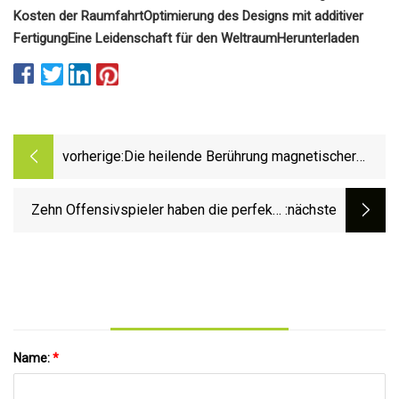
Kosten der Raumfahrt
Optimierung des Designs mit additiver
Fertigung
Eine Leidenschaft für den Weltraum
Herunterladen
vorherige:
Die heilende Berührung magnetischer
Tentakel in der photothermischen
Lungenkrebstherapie
Zehn Offensivspieler haben die perfekte
:nächste
Ausgangslage, darunter Tony Pollard von
den Cowboys und Darren Waller von den
Giants
Name:
*