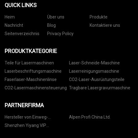
QUICK LINKS
Heim
Über uns
Produkte
Nachricht
Blog
Kontaktiere uns
Seitenverzeichnis
Privacy Policy
PRODUKTKATEGORIE
Teile für Lasermaschinen
Laser-Schneide-Maschine
Laserbeschriftungsmaschine
Laserreinigungsmaschine
Faserlaser-Maschinenlinse
CO2-Laser-Ausrüstungsteile
CO2-Lasermaschinensteuerung
Tragbare Lasergravurmaschine
PARTNERFIRMA
Hersteller von Einweg-
Alpen Profi China Ltd.
Kunststoffbesteck in China
Shenzhen Yiyang VIP
Technologie Co., Ltd.