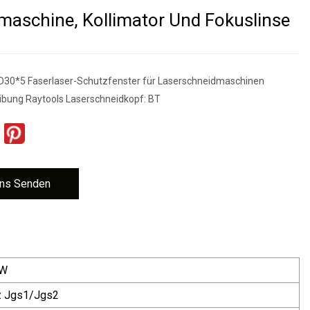
aschine, Kollimator Und Fokuslinse
D30*5 Faserlaser-Schutzfenster für Laserschneidmaschinen
ibung Raytools Laserschneidkopf: BT
ns Senden
kW
z Jgs1/Jgs2