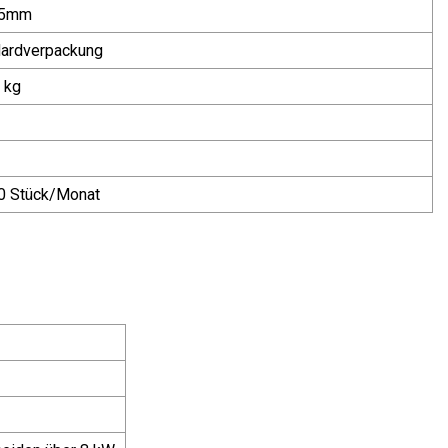
*5mm
dardverpackung
 kg
0 Stück/Monat