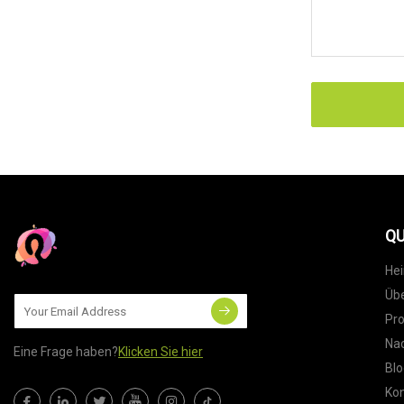
QU
He
Übe
Pr
Nac
Eine Frage haben?
Klicken Sie hier
Blo
Kon