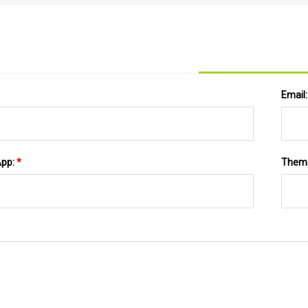
Sicherheitsfenster D27,9 x 4,1 mm Raytools
Laserschneider-Schutzlinse für 1
Email
App:
*
Them