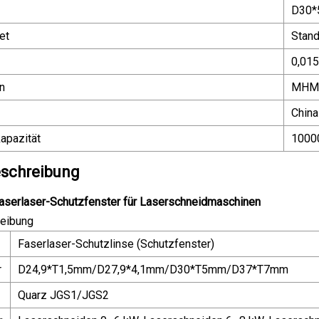
D30
et
Stan
0,015
n
MHM
China
apazität
1000
schreibung
erlaser-Schutzfenster für Laserschneidmaschinen
eibung
Faserlaser-Schutzlinse (Schutzfenster)
r
D24,9*T1,5mm/D27,9*4,1mm/D30*T5mm/D37*T7mm
Quarz JGS1/JGS2