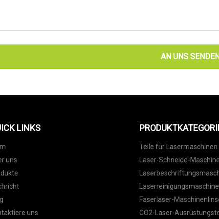
AN UNS SENDE
ICK LINKS
PRODUKTKATEGORI
im
Teile für Lasermaschinen
r uns
Laser-Schneide-Maschin
odukte
Laserbeschriftungsmasc
hricht
Laserreinigungsmaschin
g
Faserlaser-Maschinenlins
taktiere uns
CO2-Laser-Ausrüstungste