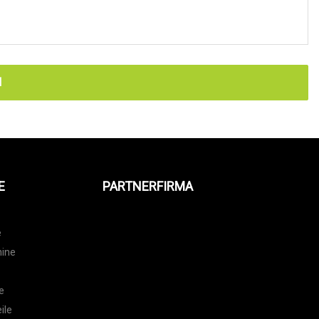
N
E
PARTNERFIRMA
e
hine
e
e
ile