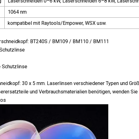
g
Laserschneiden 0–6 kW, Laserschneiden 6–8 kW, Laserschn
1064 nm
kompatibel mit Raytools/Empower, WSX usw.
erschneidkopf: BT240S / BM109 / BM110 / BM111
Schutzlinse
 Schutzlinse
eidkopf: 30 x 5 mm. Laserlinsen verschiedener Typen und Größ
erersatzteile und Verbrauchsmaterialien benötigen, wenden Sie s
tos