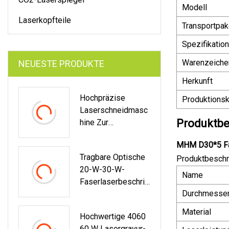
Modell
Laserkopfteile
Transportpak
Spezifikation
Warenzeiche
NEUESTE PRODUKTE
Herkunft
Hochpräzise
Produktionsk
Laserschneidmasc
Produktbe
Hine Zur
Herstellung Von
MHM D30*5 Fas
Stahlblechen, CNC-
Tragbare Optische
Produktbeschr
Bearbeitung Von
20-W-30-W-
Eloxierten
Name
Faserlaserbeschrift
Ersatzteilen
Durchmesse
Ungsmaschine Mit
Raycus-
Material
Hochwertige 4060
Laserquelle
60 W Lasergravur-