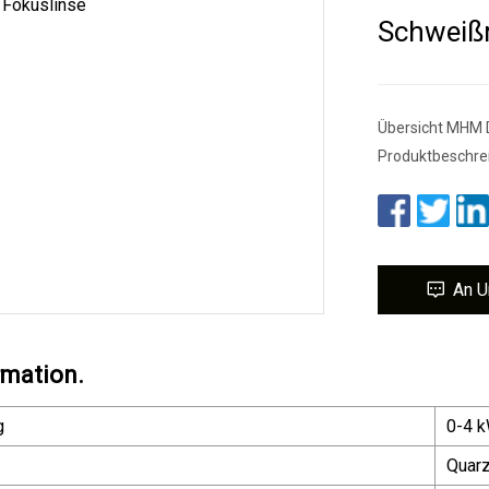
Schweißm
Übersicht MHM 
Produktbeschre
An U
rmation.
g
0-4 
Quar