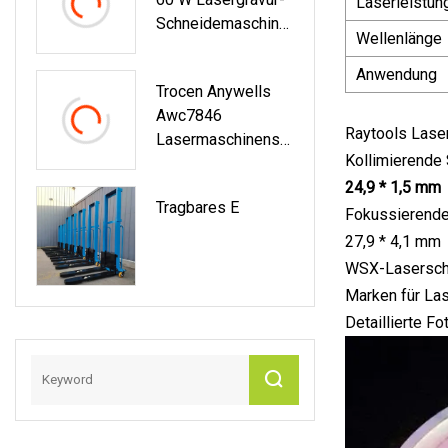
Laserleistun
Schneidemaschine
Wellenlänge
Ruida Controller
400 X 600 Mm
Anwendung
Trocen Anywells
Awc7846
Raytools Las
Lasermaschinenste
Kollimierende 
Uerung,
Verbessertes
24,9 * 1,5 mm
Tragbares E
Awc708c Plus-
Fokussierende
Motherboard Für
27,9 * 4,1 mm
CO2-
WSX-Laserschn
Laserschneidbrett-
Marken für Las
Steuerungssystem
Detaillierte Fo