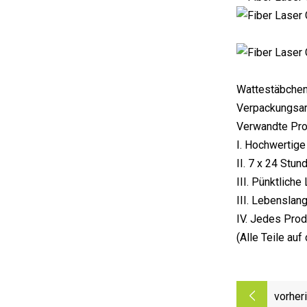
Wattestäbchen
Verpackungsart
Verwandte Pr
I. Hochwertig
II. 7 x 24 Stu
III. Pünktliche
III. Lebenslang
IV. Jedes Prod
(Alle Teile auf
vorher