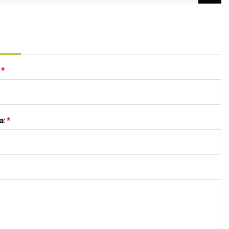
Kollimationslinse für Faserlasermaschine
:
*
a:
*