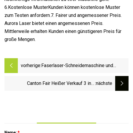
6.Kostenlose MusterKunden können kostenlose Muster
zum Testen anfordern.7. Fairer und angemessener Preis.
Aurora Laser bietet einen angemessenen Preis.
Mittlerweile erhalten Kunden einen günstigeren Preis für
große Mengen.
vorherige:
Faserlaser-Schneidemaschine und
Schweißmaschine, Kollimator und
Fokuslinse
Canton Fair Heißer Verkauf 3 in 1
:nächste
Handfaserlaser-Reinigungsmaschine zum
Schweißen, Reinigen, Schneiden
Name:
*