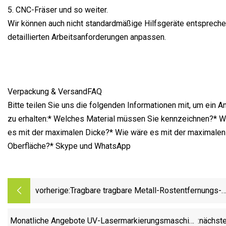
5. CNC-Fräser und so weiter.
Wir können auch nicht standardmäßige Hilfsgeräte entspreche
detaillierten Arbeitsanforderungen anpassen.
Verpackung & VersandFAQ
Bitte teilen Sie uns die folgenden Informationen mit, um ein 
zu erhalten:* Welches Material müssen Sie kennzeichnen?* W
es mit der maximalen Dicke?* Wie wäre es mit der maximalen
Oberfläche?* Skype und WhatsApp
vorherige:
Tragbare tragbare Metall-Rostentfernungs-
Faserlaser-Reinigungsmaschine mit 1000 W
W, 2000 W Laserquelle für Rostfarbe
Monatliche Angebote UV-Lasermarkierungsmaschine
:nächst