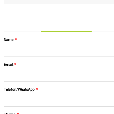
für den Druck von Gesichtsmasken-Logos in
medizinischen Anwendungen
Name:
*
Email:
*
Telefon/WhatsApp:
*