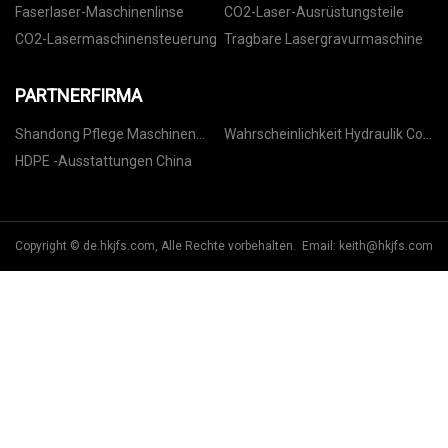
Faserlaser-Maschinenlinse
CO2-Laser-Ausrüstungsteile
CO2-Lasermaschinensteuerung
Tragbare Lasergravurmaschine
PARTNERFIRMA
Shandong Pflege Maschinen
Wahrscheinlichkeit Hydraulik Co.,
Technologie Co., Ltd.
Ltd
HDPE -Ausstattungen China
Copyright © de.hkjfs.com, Alle Rechte vorbehalten. Email:
keith@hkjfs.com